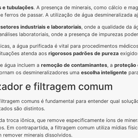
 e tubulações
. A presença de minerais, como cálcio e ma
 ferros de passar. A utilização de água desmineralizada a
m
setores industriais e laboratoriais
, onde a qualidade da á
nálises laboratoriais, onde a presença de impurezas poderia
nicas, a água purificada é vital para procedimentos médico
situações atenda aos
rigorosos padrões de pureza
exigido
de água incluem a
remoção de contaminantes
, a
proteção
 tornam os desmineralizadores uma
escolha inteligente
para
zador e filtragem comum
 filtragem comuns é fundamental para entender qual soluç
ados são distintos.
a troca iônica, que remove especificamente íons de minera
s. Em contrapartida, a filtragem comum utiliza mídias fís
m remover minerais dissolvidos.