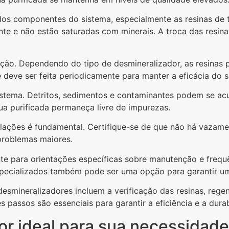
 dos componentes do sistema, especialmente as resinas de 
te e não estão saturadas com minerais. A troca das resina
nção. Dependendo do tipo de desmineralizador, as resina
deve ser feita periodicamente para manter a eficácia do s
istema. Detritos, sedimentos e contaminantes podem se acu
ua purificada permaneça livre de impurezas.
lações é fundamental. Certifique-se de que não há vazame
 problemas maiores.
te para orientações específicas sobre manutenção e frequê
especializados também pode ser uma opção para garantir u
smineralizadores incluem a verificação das resinas, rege
es passos são essenciais para garantir a eficiência e a dur
r ideal para sua necessidade