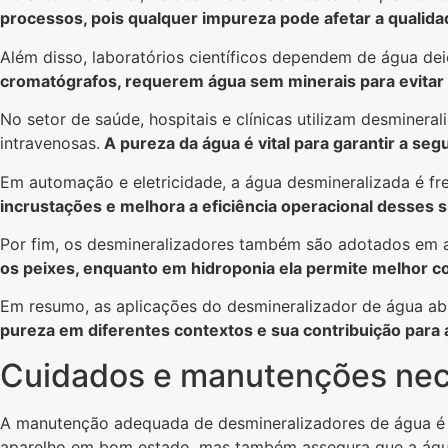
processos, pois qualquer impureza pode afetar a qualidad
Além disso, laboratórios científicos dependem de água dei
cromatógrafos, requerem água sem minerais para evitar 
No setor de saúde, hospitais e clínicas utilizam desminer
intravenosas.
A pureza da água é vital para garantir a seg
Em automação e eletricidade, a água desmineralizada é fre
incrustações e melhora a eficiência operacional desses 
Por fim, os desmineralizadores também são adotados em aq
os peixes, enquanto em hidroponia ela permite melhor co
Em resumo, as aplicações do desmineralizador de água abr
pureza em diferentes contextos e sua contribuição para
Cuidados e manutenções nece
A manutenção adequada de desmineralizadores de água é fu
aparelho em bom estado, mas também assegura que a água