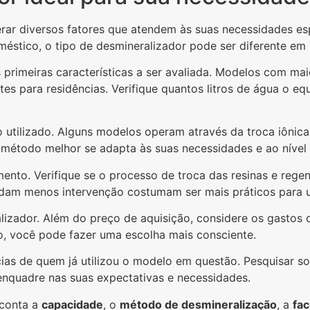
rar diversos fatores que atendem às suas necessidades esp
stico, o tipo de desmineralizador pode ser diferente em r
primeiras características a ser avaliada. Modelos com m
s para residências. Verifique quantos litros de água o eq
utilizado. Alguns modelos operam através da troca iônica
l método melhor se adapta às suas necessidades e ao nível
to. Verifique se o processo de troca das resinas e regen
dam menos intervenção costumam ser mais práticos para us
ralizador. Além do preço de aquisição, considere os gast
po, você pode fazer uma escolha mais consciente.
ncias de quem já utilizou o modelo em questão. Pesquisar
enquadre nas suas expectativas e necessidades.
 conta a
capacidade
, o
método de desmineralização
, a
fa