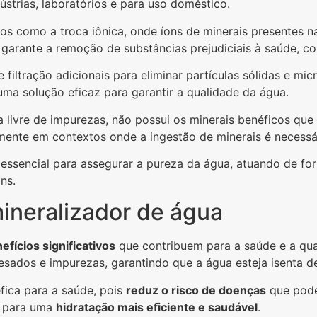
strias, laboratórios e para uso doméstico.
 como a troca iônica, onde íons de minerais presentes na
 garante a remoção de substâncias prejudiciais à saúde, c
 filtração adicionais para eliminar partículas sólidas e mi
ma solução eficaz para garantir a qualidade da água.
a livre de impurezas, não possui os minerais benéficos q
lmente em contextos onde a ingestão de minerais é necessá
essencial para assegurar a pureza da água, atuando de fo
ns.
mineralizador de água
efícios significativos
que contribuem para a saúde e a qua
esados e impurezas, garantindo que a água esteja isenta d
fica para a saúde, pois
reduz o risco de doenças
que pode
i para uma
hidratação mais eficiente e saudável
.