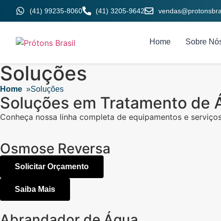
(41) 99235-8060
(41) 3205-9642
vendas@protonsbras
Home
Sobre Nó
Soluções
Home
»
Soluções
Soluções em Tratamento de
Conheça nossa linha completa de equipamentos e serviços p
Osmose Reversa
Solicitar Orçamento
Saiba Mais
Abrandador de Água