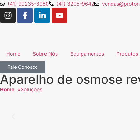
(41) 99235-8060
(41) 3205-9642
vendas@protons
Home
Sobre Nós
Equipamentos
Produtos
Fale Conosco
Aparelho de osmose rev
Home
»
Soluções