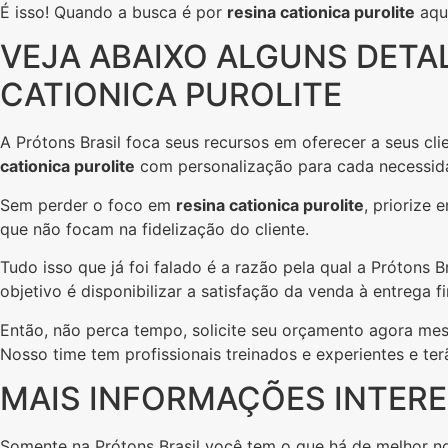
É isso! Quando a busca é por
resina cationica purolite
aqui
VEJA ABAIXO ALGUNS DETA
CATIONICA PUROLITE
A Prótons Brasil foca seus recursos em oferecer a seus c
cationica purolite
com personalização para cada necessid
Sem perder o foco em
resina cationica purolite
, priorize
que não focam na fidelização do cliente.
Tudo isso que já foi falado é a razão pela qual a Prótons
objetivo é disponibilizar a satisfação da venda à entrega f
Então, não perca tempo, solicite seu orçamento agora m
Nosso time tem profissionais treinados e experientes e te
MAIS INFORMAÇÕES INTERE
Somente na Prótons Brasil você tem o que há de melhor n