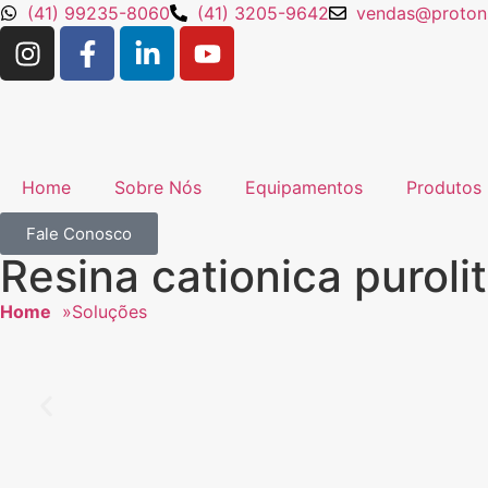
(41) 99235-8060
(41) 3205-9642
vendas@protons
Home
Sobre Nós
Equipamentos
Produtos
Fale Conosco
Resina cationica puroli
Home
»
Soluções