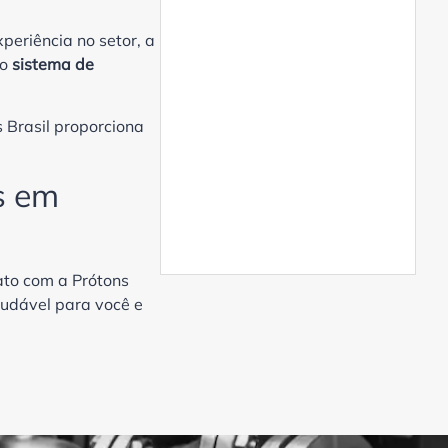
Dessalinização de água do
mar com tecnologia para
periência no setor, a
aplicações industriais
 o
sistema de
Eletrodeionização
Eletrodeionização de água
Eletrodeionização no
s Brasil proporciona
tratamento da água
Empresa de Tratamento de
s em
Água
Empresa de tratamento de
água no Paraná
Equipamento de
tato com a Prótons
desmineralização de água
audável para você e
Equipamento de osmose
reversa industrial
Equipamentos para
tratamento de água
Filtro abrandador
Filtro abrandador de água