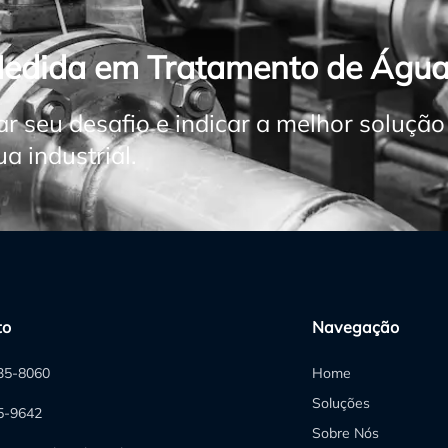
Medida em Tratamento de Água
ar seu desafio e indicar a melhor soluçã
 industrial.
to
Navegação
235-8060
Home
Soluções
05-9642
Sobre Nós