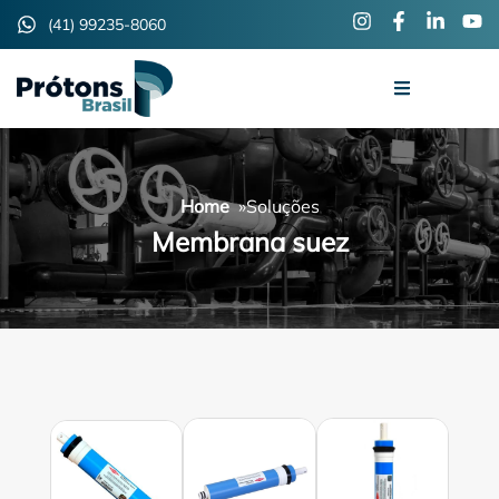
(41) 99235-8060
Home
»
Soluções
Membrana suez