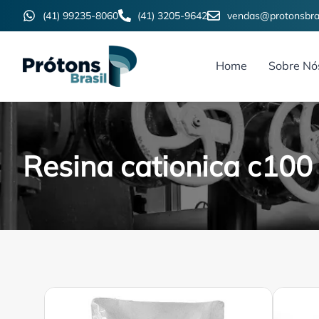
(41) 99235-8060
(41) 3205-9642
vendas@protonsbras
Home
Sobre Nó
Resina cationica c100