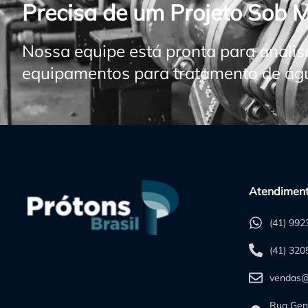
Precisa de um Projeto Sob 
Nossa equipe está pronta para analis
equipamentos para tratamento de água
Atendimen
(41) 99
(41) 32
vendas@
Rua Gen