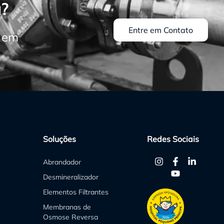
?
Filtro abrandador de
calcário
Entre em Contato
Filtro abrandador
o em
residencial
Filtro cartucho carvão
ativado
Filtro de areia
Filtro de areia tratamento
de água
Filtro de areia tratamento
de água industrial
Soluções
Redes Sociais
Filtro de carvão ativado
industrial
Abrandador
Filtro de carvão ativado
Desmineralizador
para tratamento de água
Filtro de membrana de
Elementos Filtrantes
ultrafiltração
Membranas de
Filtro de membrana para
Osmose Reversa