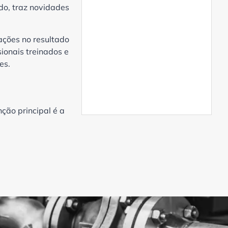
aplicações industriais
do, traz novidades
Eletrodeionização
Eletrodeionização de água
ações no resultado
Eletrodeionização no
ionais treinados e
tratamento da água
es.
Empresa de Tratamento de
Água
Empresa de tratamento de
água no Paraná
ção principal é a
Equipamento de
desmineralização de água
Equipamento de osmose
reversa industrial
Equipamentos para
tratamento de água
Filtro abrandador
Filtro abrandador de água
Filtro abrandador de água
dura