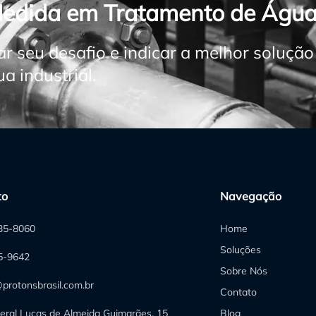
Medida em Tratamento de Água
ar seu desafio e indicar a melhor soluçã
 industrial.
to
Navegação
235-8060
Home
Soluções
05-9642
Sobre Nós
protonsbrasil.com.br
Contato
eral Lucas de Almeida Guimarães, 15
Blog