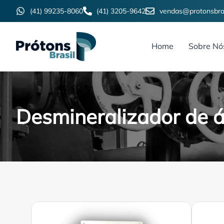
(41) 99235-8060
(41) 3205-9642
vendas@protonsbras
Home
Sobre Nó
Desmineralizador de á