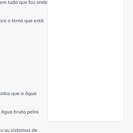
 em tudo que faz onde
aplicações industriais
Eletrodeionização
Eletrodeionização de água
bre o tema que está
Eletrodeionização no
tratamento da água
Empresa de Tratamento de
Água
Empresa de tratamento de
água no Paraná
Equipamento de
desmineralização de água
Equipamento de osmose
reversa industrial
sados que a água
Equipamentos para
tratamento de água
Filtro abrandador
 água bruta pelos
Filtro abrandador de água
Filtro abrandador de água
s ou sistemas de
dura