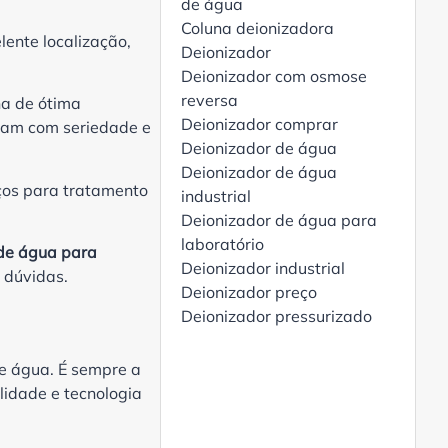
de água
Coluna deionizadora
lente localização,
Deionizador
Deionizador com osmose
reversa
a de ótima
Deionizador comprar
lham com seriedade e
Deionizador de água
Deionizador de água
iços para tratamento
industrial
Deionizador de água para
laboratório
de água para
Deionizador industrial
s dúvidas.
Deionizador preço
Deionizador pressurizado
Desmineralizador de água
Desmineralizador de água
e água. É sempre a
para laboratório
lidade e tecnologia
Dessalinização de água do
mar com tecnologia para