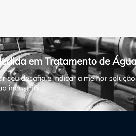
Medida em Tratamento de Água
ar seu desafio e indicar a melhor soluçã
 industrial.